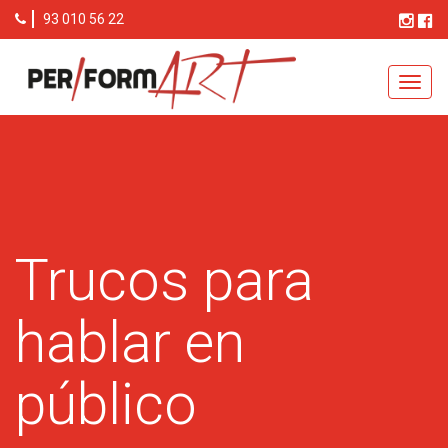
93 010 56 22
Toggl
navig
Trucos para
hablar en
público